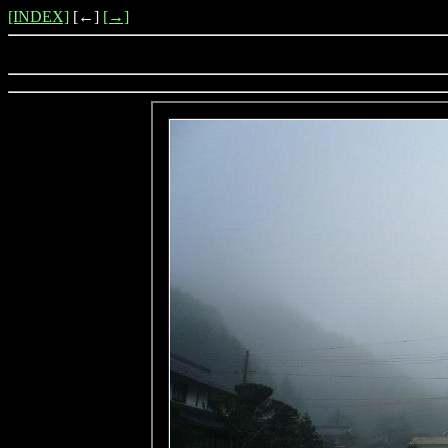
[INDEX]
[←]
[→]