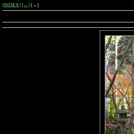
[INDEX]
[←]
[→]