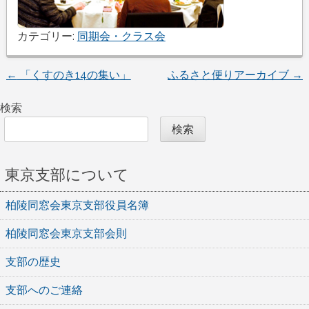
カテゴリー:
同期会・クラス会
投
←
「くすのき14の集い」
ふるさと便りアーカイブ
→
稿
検索
ナ
検索
ビ
東京支部について
ゲ
ー
柏陵同窓会東京支部役員名簿
シ
柏陵同窓会東京支部会則
ョ
支部の歴史
ン
支部へのご連絡