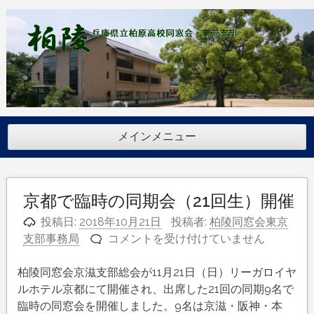
コ
ン
テ
ン
ツ
へ
ス
キ
メインメニュー
ッ
プ
京都で臨時の同期会（21回生）開催
投稿日:
2018年10月21日
投稿者:
柏陵同窓会東京
京
支部事務局
コメントを受け付けていません
都
で
柏陵同窓会京滋支部総会が11月21日（日）リーガロイヤ
臨
ルホテル京都にて開催され、出席した21回の同期9名で
時
臨時の同窓会を開催しました。9名は京滋・阪神・本