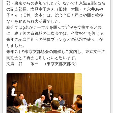
の
部・東京からの参加でしたが、なかでも京滋支部の2名
同
の副支部長、塩見幸子さん（旧姓 大槻）と永井あや
期
子さん（旧姓 宮本）は、総会当日も司会や開会挨拶
会
などを務められ大活躍でした。
（21
総会では9名がテーブルを囲んで近況を交換すると共
回
に、終了後の京都駅の二次会では、卒業50年を迎える
生）
来年の記念同期会の開催プランなどの話題で盛り上が
開
りました。
催
来年7月の東京支部総会の開催もご案内し、東京支部の
は
同期会との再会も期したいと思います。
文責 谷 敬三 （東京支部支部長）