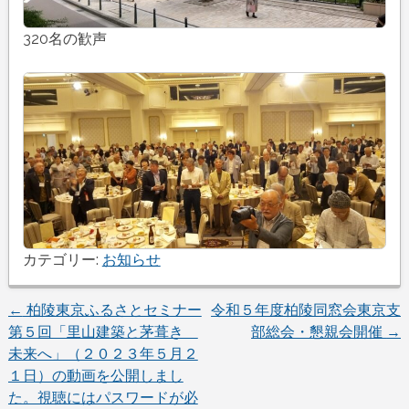
320名の歓声
カテゴリー:
お知らせ
投
←
柏陵東京ふるさとセミナー
令和５年度柏陵同窓会東京支
第５回「里山建築と茅葺き
部総会・懇親会開催
→
稿
未来へ」（２０２３年５月２
ナ
１日）の動画を公開しまし
た。視聴にはパスワードが必