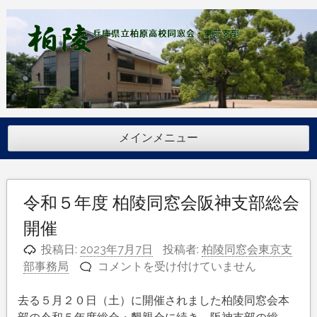
コ
ン
テ
ン
ツ
へ
ス
キ
メインメニュー
ッ
プ
令和５年度 柏陵同窓会阪神支部総会
開催
投稿日:
2023年7月7日
投稿者:
柏陵同窓会東京支
令
部事務局
コメントを受け付けていません
和
５
去る５月２０日（土）に開催されました柏陵同窓会本
年