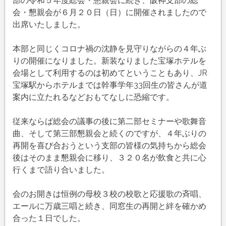
部の令和５年度総会・懇親会に続き、阪神支部の総
度
会・懇親会が６月２０日（日）に開催されましたので
柏
出席いたしました。
陵
同
本部と同じくコロナ禍の沈静を見守りながらの４年ぶ
窓
りの開催になりました。新装なりました宝塚ホテルを
会
会場として利用するのは初めてということもあり、JR
阪
宝塚駅からホテルまでは幹事学年33回生の皆さんが道
神
案内に立たれるなどおもてなしに恐縮です。
支
部
従来ならば総会の議事の後に第二部セミナーや歌舞音
総
曲、そして第三部懇親会と続くのですが、４年ぶりの
会
再開を喜び合おうという支部の皆様の気持ちから総会
開
後はそのまま懇親会に移り、３２０名が飲食と共に心
催
行くまで語り合いました。
は
会のお開きは恒例の母校３校の校歌と応援歌の斉唱、
エールに万歳三唱と続き、同窓生の再開と絆を確かめ
合った１日でした。