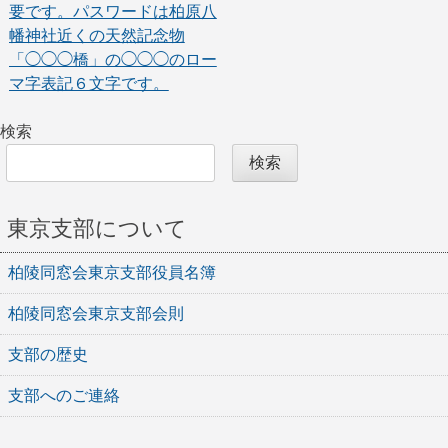
ビ
要です。パスワードは柏原八
ゲ
幡神社近くの天然記念物
「◯◯◯橋」の◯◯◯のロー
ー
マ字表記６文字です。
シ
検索
ョ
検索
ン
東京支部について
柏陵同窓会東京支部役員名簿
柏陵同窓会東京支部会則
支部の歴史
支部へのご連絡