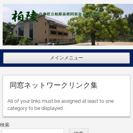
コ
ン
テ
ン
ツ
へ
ス
キ
メインメニュー
ッ
プ
同窓ネットワークリンク集
All of your links must be assigned at least to one
category to be displayed
検索